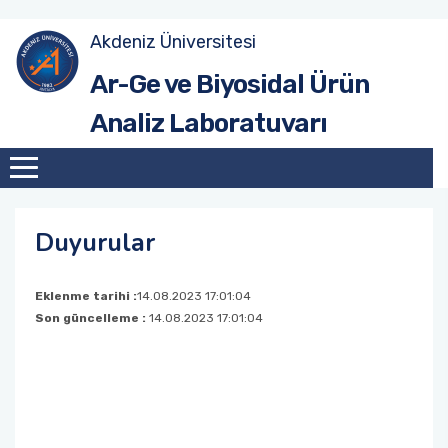
Akdeniz Üniversitesi
Numune Gönderim İş Akışı
Ar-Ge ve Biyosidal Ürün
Analiz Laboratuvarı
Analiz Talep Formu
Analiz Listesi
Numune Kabul Kriterleri Talimatı
Duyurular
Şikayet Yönetim Prosedürü
Eklenme tarihi :
14.08.2023 17:01:04
Son güncelleme :
14.08.2023 17:01:04
Müşteri Memnuniyet Anket Formu
Talep Formu İstek ve Şikayet