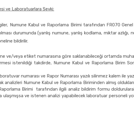
si ve Laboratuarlara Sevki:
ilgiler, Numune Kabul ve Raporlama Birimi tarafından FR070 Genel N
klık olması durumunda (yanlış numune, yanlış kodlama, miktar azlığı, 
ine bildirilir.
ne ve/veya etiket numarasına göre saklanabileceği ortamda muhafa
mesi istenildiği takdirde, Numune Kabul ve Raporlama Birim Soru
atuvar numarası ve Rapor Numarası yazılı silinmez kalem ile yazılmı
 analizleri Numune Kabul ve Raporlama Biriminden almış oldukları il
ama Birimi tarafından ilgili analiz bildirim formu doldurularak, im
a ulaşmışsa ve istenen analizi yapabilecek laboratuar personeli yo