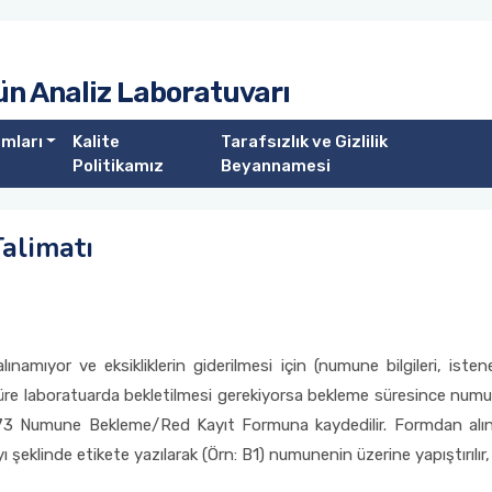
ün Analiz Laboratuvarı
rmları
Kalite
Tarafsızlık ve Gizlilik
Politikamız
Beyannamesi
alimatı
lınamıyor ve eksikliklerin giderilmesi için (numune bilgileri, iste
re laboratuarda bekletilmesi gerekiyorsa bekleme süresince numune
073 Numune Bekleme/Red Kayıt Formuna kaydedilir. Formdan alı
şeklinde etikete yazılarak (Örn: B1) numunenin üzerine yapıştırılır,