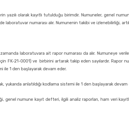
rin yazılı olarak kayıtlı tutulduğu birimdir. Numuneler, genel numun
de laboratuvar numarası alır. Numunenin takibi ve izlenebilirliği, art
zamanda laboratuvara ait rapor numarası da alır. Numuneye veril
 için FK-21-0001) ve birbirini artarak takip eden sayılardır. Rapo
emi ile 1 den başlayarak devam eder.
ak, yukarıda anlatıldığı kodlama sistemi ile 1 den başlayarak devam 
ği, genel numune kayıt defteri, ilgili analiz raporları, ham veri kay