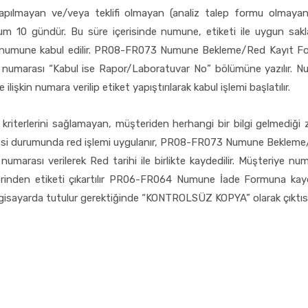
yapılmayan ve/veya teklifi olmayan (analiz talep formu olmaya
m 10 gündür. Bu süre içerisinde numune, etiketi ile uygun sak
an numune kabul edilir. PR08-FR073 Numune Bekleme/Red Kayıt For
numarası “Kabul ise Rapor/Laboratuvar No” bölümüne yazılır. Nu
lişkin numara verilip etiket yapıştırılarak kabul işlemi başlatılır.
kriterlerini sağlamayan, müşteriden herhangi bir bilgi gelmediği
mesi durumunda red işlemi uygulanır, PR08-FR073 Numune Beklem
arası verilerek Red tarihi ile birlikte kaydedilir. Müşteriye numun
rinden etiketi çıkartılır PR06-FR064 Numune İade Formuna kayde
ayarda tutulur gerektiğinde “KONTROLSÜZ KOPYA” olarak çıktısı al