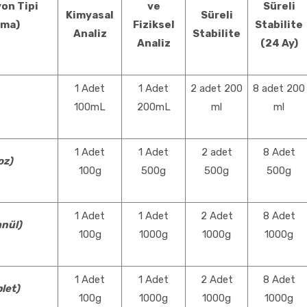
on Tipi
ve
Süreli
Kimyasal
Süreli
tma)
Fiziksel
Stabilite
Analiz
Stabilite
Analiz
(24 Ay)
1 Adet
1 Adet
2 adet 200
8 adet 200
100mL
200mL
ml
ml
1 Adet
1 Adet
2 adet
8 Adet
oz)
100g
500g
500g
500g
1 Adet
1 Adet
2 Adet
8 Adet
nül)
100g
1000g
1000g
1000g
1 Adet
1 Adet
2 Adet
8 Adet
let)
100g
1000g
1000g
1000g