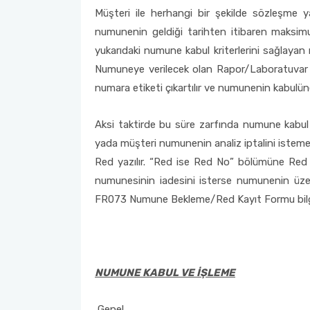
Müşteri ile herhangi bir şekilde sözleşme 
numunenin geldiği tarihten itibaren maksimu
yukarıdaki numune kabul kriterlerini sağlay
Numuneye verilecek olan Rapor/Laboratuvar 
numara etiketi çıkartılır ve numunenin kabulüne i
Aksi taktirde bu süre zarfında numune kabul 
yada müşteri numunenin analiz iptalini iste
Red yazılır. “Red ise Red No” bölümüne Red num
numunesinin iadesini isterse numunenin üze
FR073 Numune Bekleme/Red Kayıt Formu bilgis
NUMUNE KABUL VE İŞLEME
Genel