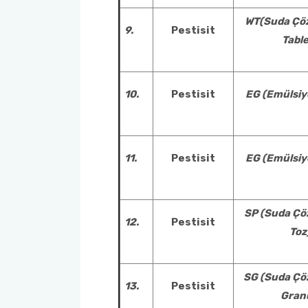
WT(Suda Çö
9.
Pestisit
Table
10.
Pestisit
EG (Emülsiy
11.
Pestisit
EG (Emülsiy
SP (Suda Çö
12.
Pestisit
Toz
SG (Suda Çö
13.
Pestisit
Gran