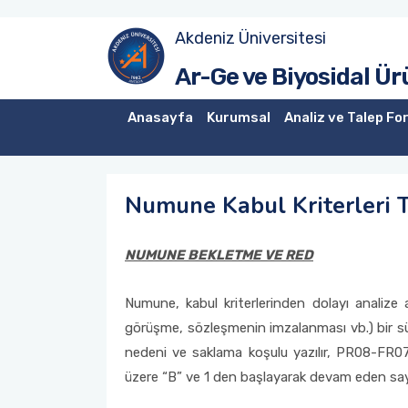
Akdeniz Üniversitesi
Numune Gönderim İş Akışı
Ar-Ge ve Biyosidal Ür
Analiz Talep Formu
Anasayfa
Kurumsal
Analiz ve Talep Fo
Analiz Listesi
Numune Kabul Kriterleri T
Numune Kabul Kriterleri Talimatı
Şikayet Yönetim Prosedürü
NUMUNE BEKLETME VE RED
Müşteri Memnuniyet Anket Formu
Numune, kabul kriterlerinden dolayı analize a
görüşme, sözleşmenin imzalanması vb.) bir sü
Talep Formu İstek ve Şikayet
nedeni ve saklama koşulu yazılır, PR08-FR
üzere “B” ve 1 den başlayarak devam eden sayı 