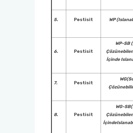
5.
Pestisit
WP (Islanab
WP-SB 
6.
Pestisit
Çözünebilen
İçinde Islana
WG(S
7.
Pestisit
Çözünebili
WG-SB(
8.
Pestisit
Çözünebilen
İçindeIslanabi