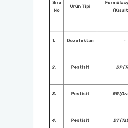
Sıra
Formülasy
Ürün Tipi
No
(Kısal
1.
Dezefektan
-
2.
Pestisit
DP (T
3.
Pestisit
GR (Gra
4.
Pestisit
DT (Tab