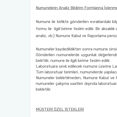
Numunelerin Analiz Bildirim Formlarına İşlenme
Numune ile birlikte gönderilen evraklardaki b
formu ile ilgili birime teslim edilir. Bir aksa
analiz, vb.) Numune Kabul ve Raporlama personel
Numuneler kaydedildikten sonra numune cinsi
Gönderilen numunelerde uygunluk değerlendir
belirtilir, numune ile ilgili birime teslim edilir.
Laboratuara sevk edilecek numune üzerine Labor
Tüm laboratuar birimleri, numunelerde yapılacak
Numuneler bekletilmeden, Numune Kabul ve Raporl
numuneler çalışma saatleri dışında laboratuar
bekletilir.
MÜŞTERİ ÖZEL İSTEKLERİ