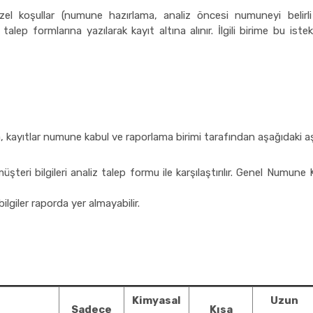
l koşullar (numune hazırlama, analiz öncesi numuneyi belirli 
lep formlarına yazılarak kayıt altına alınır. İlgili birime bu istekl
kayıtlar numune kabul ve raporlama birimi tarafından aşağıdaki aşa
eri bilgileri analiz talep formu ile karşılaştırılır. Genel Numune
lgiler raporda yer almayabilir.
Kimyasal
Uzun
Sadece
Kısa